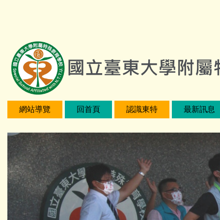
跳
:::
到
主
要
內
容
區
網站導覽
回首頁
認識東特
最新訊息