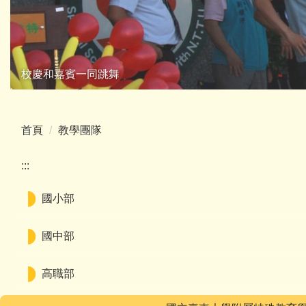
校慶和嘉賓一同跳舞
首頁
教學團隊
:::
國小部
國中部
高職部