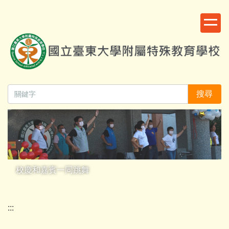
跳
:::
到
主
要
內
容
區
搜尋
校慶和嘉賓一同跳舞
:::