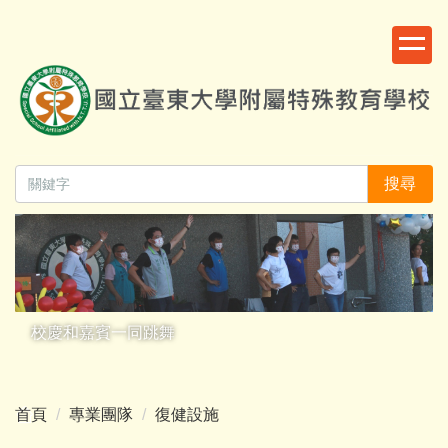
跳
:::
到
主
要
內
容
區
搜尋
校慶和嘉賓一同跳舞
首頁
專業團隊
復健設施