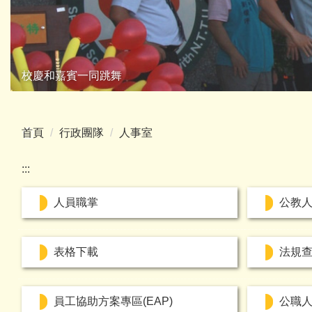
校慶和嘉賓一同跳舞
首頁
行政團隊
人事室
:::
人員職掌
公教
表格下載
法規
員工協助方案專區(EAP)
公職