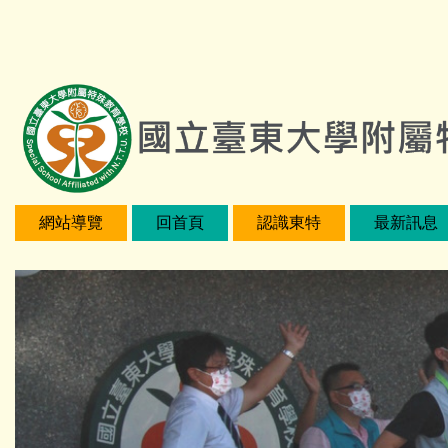
跳
:::
到
主
要
內
容
區
網站導覽
回首頁
認識東特
最新訊息